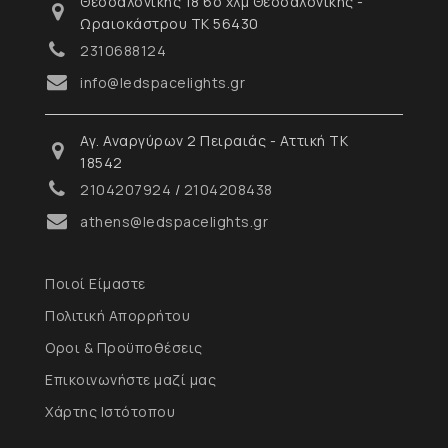
Θεσσαλονίκης 18 6ο χλμ Θεσσαλονίκης -
Ωραιοκάστρου ΤΚ 56430
2310688124
info@ledspacelights.gr
Αγ. Αναργύρων 2 Πειραιάς - Αττική ΤΚ
18542
2104207924
/
2104208438
athens@ledspacelights.gr
Ποιοί Είμαστε
Πολιτική Απορρήτου
Οροι & Προϋποθέσεις
Επικοινωνήστε μαζί μας
Χάρτης Ιστότοπου