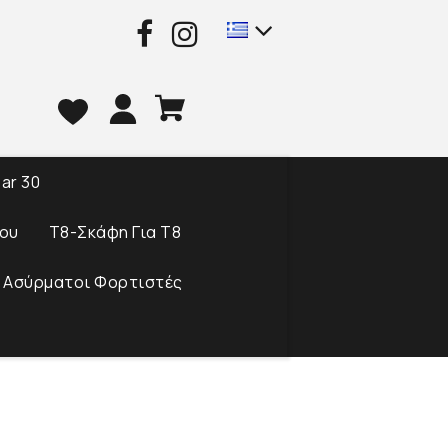
ar 30
ου
T8-Σκάφη Για Τ8
 Ασύρματοι Φορτιστές