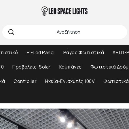
ωτιστικό
Pl-Led Panel
Ράγας Φωτιστικά
AR111-P
10
Προβολείς-Solar
Καμπάνες
Φωτιστικά Δρόμ
κά
Controller
Ηχεία-Ενισχυτές 100V
Φωτιστικά