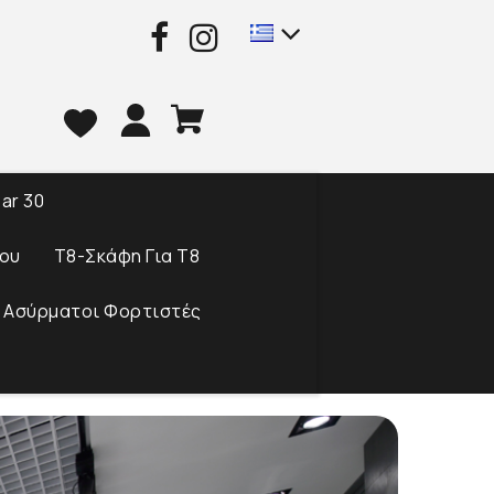
ar 30
ου
T8-Σκάφη Για Τ8
 Ασύρματοι Φορτιστές