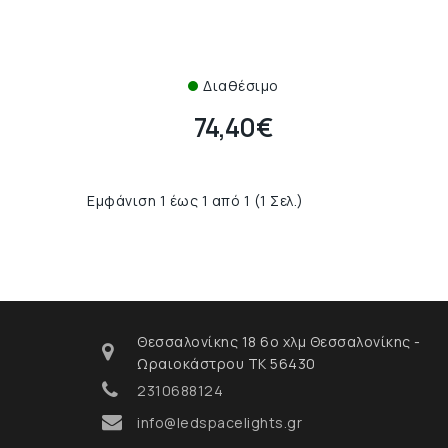
Διαθέσιμο
74,40€
Εμφάνιση 1 έως 1 από 1 (1 Σελ.)
Θεσσαλονίκης 18 6ο χλμ Θεσσαλονίκης -
Ωραιοκάστρου ΤΚ 56430
2310688124
info@ledspacelights.gr