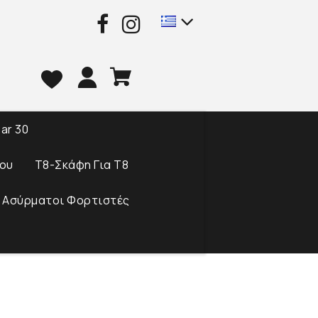
ar 30
ου
T8-Σκάφη Για Τ8
 Ασύρματοι Φορτιστές