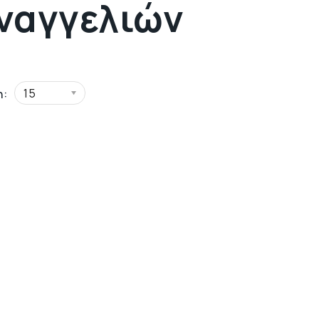
ναγγελιών
15
η: