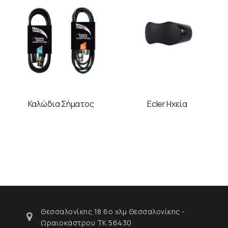
Καλώδια Σήματος
Ecler Ηχεία
Θεσσαλονίκης 18 6ο χλμ Θεσσαλονίκης -
Ωραιοκάστρου ΤΚ 56430